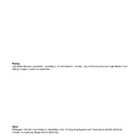
Photoshop
Jeg ændrer ikke jeres udseende – og heldigvis, for det behøver I slet ikke. Jeg vil fokusere på at lave nogle billeder, hvor I
føler jer smukke i stedet for urealistiske.
Udland
Planlægger I det helt store bryllup et vidunderligt sted, så vil jeg da rigtig gerne med. Send mig en mail eller udfyld min
formular, så vender jeg tilbage med et tilbud til jer.