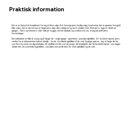
Praktisk information
Det er en fantastisk kompliment for mig at blive valgt til at forevige jeres bryllupsdag, hvad enten det er gennem fotografi
eller video. Det er min mission at fange jeres dag i dens ærligste og mest smukke form. Men lad os tage et skridt ad
gangen... Først og fremmest skal I føle jer trygge ved mit arbejde og overbeviste om, at jeg kan indfri jeres
forventninger.
Det indebærer en tillid til, at jeg også fanger de – nogle gange – uperfekte, spontane øjeblikke. At I inviterer mig ind i jeres
verden for at dokumentere enhver detalje – fra de storslåede øjeblikke til de små, flygtige nuancer. Jeg vil fange din far,
som flovt kissemisser dig på kinden, dit vindblæste hår over dit ansigt, din brudekjole, der får beskidte kanter, som dagen
skrider hen. De uventede regndråber, som løber ned ad din kind. De store øjeblikke og de små.