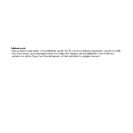
Indledende samtale
Ugen op til jeres bryllup mødes vi til en indledende samtale. Her får vi en masse praktiske ting på plads. Jeg får et overblik
over, hvad I ønsker, og hvordan dagen kommer til at forløbe. Bor I længere væk end Sjælland kan vi med fordel have
samtalen over telefon, Skype, FaceTime eller lignende, så I ikke skal betale for yderligere transport.