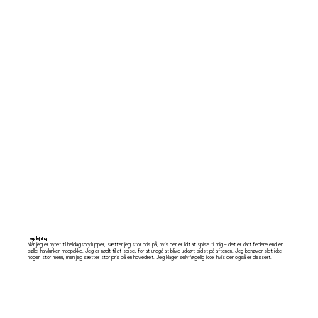
Forplejning
Når jeg er hyret til heldagsbryllupper, sætter jeg stor pris på, hvis der er lidt at spise til mig – det er klart federe end en
sølle, halvlunken madpakke. Jeg er nødt til at spise, for at undgå at blive udkørt sidst på aftenen. Jeg behøver slet ikke
nogen stor menu, men jeg sætter stor pris på en hovedret. Jeg klager selvfølgelig ikke, hvis der også er dessert.