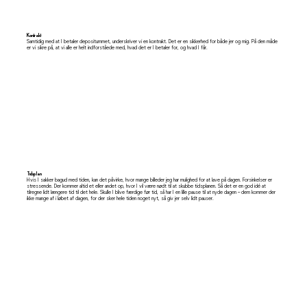
Kontrakt
Samtidig med at I betaler depositummet, underskriver vi en kontrakt. Det er en sikkerhed for både jer og mig. På den måde
er vi sikre på, at vi alle er helt indforståede med, hvad det er I betaler for, og hvad I får.
Tidsplan
Hvis I sakker bagud med tiden, kan det påvirke, hvor mange billeder jeg har mulighed for at lave på dagen. Forsinkelser er
stressende. Der kommer altid et eller andet op, hvor I vil være nødt til at skubbe tidsplanen. Så det er en god idé at
tilregne lidt længere tid til det hele. Skulle I blive færdige før tid, så har I en lille pause til at nyde dagen – dem kommer der
ikke mange af i løbet af dagen, for der sker hele tiden noget nyt, så giv jer selv lidt pauser.