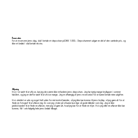
Reservation
For at reservere jeres dag, skal I betale et depositum på DKK 1.000,-. Depositummet udgør en del af den samlede pris, og
ikke et beløb I skal betale ekstra.
Aflysning
Hvis I er nødt til at aflyse, kan jeg desværre ikke refundere jeres depositum. Jeg har rigtig mange bryllupper i sommer
halvåret, og jeg er derfor nødt til at afvise mange. Jeg er afhængig af jeres reservation for at kunne betale mine udgifter.
Hvis uheldet er ude og noget helt uden for min kontrol hænder, så jeg ikke kan komme til jeres bryllup, vil jeg gøre alt for at
finde en fotograf til at afløse mig. En som jeg stoler på vil kunne lave lige så gode billeder som mig. Jeg er ikke
juridisk bundet til at finde en afløser, men jeg vil gøre alt, hvad jeg kan for at finde en til jer. Hvis jeg eller en afløser ikke kan
komme, får I selvfølgelig hele jeres beløb tilbage.