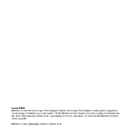
Levering af billeder
Billederne vil være klar cirka tre uger efter brylluppet. Indenfor første uge efter brylluppet sender jeg lidt smagsprøver,
som kan bruges til takkekort og sociale medier. I får alle billederne leveret i Dropbox, hvor det er muligt at downloade dem
alle i deres fulde opløsning. Derudover har I også adgang til et privat, online album, så I nemt kan dele billederne med jeres
venner og familie.
Billederne vil være tilgængelige i Dropbox i minimum tre år.